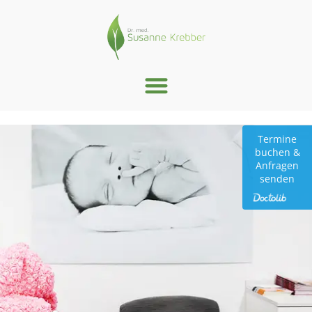
Zum
springen
Inhalt
springen
Termine
Termine
buchen &
buchen &
Anfragen
Anfragen
senden
senden