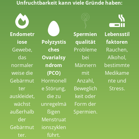
Unfruchtbarkeit kann viele Gründe haben:
Endometr
Spermien
Lebensstil
iose
Polyzystis
qualität
faktoren
Gewebe,
ches
Probleme
Rauchen,
das
Ovarialsy
bei
Alkohol,
normaler
ndrom
Männern
bestimmte
weise die
(PCO)
mit
Medikame
Gebärmut
Hormonell
Anzahl,
nte und
ter
e Störung,
Beweglich
Stress.
auskleidet,
die zu
keit oder
wächst
unregelmä
Form der
außerhalb
ßigen
Spermien.
der
Menstruat
Gebärmut
ionszyklen
ter.
führt.