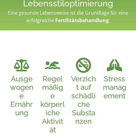
Lebensstiloptimierung
Eine gesunde Lebensweise ist die Grundlage für eine
erfolgreiche
Fertilitätsbehandlung
:
Ausge
Regel
Verzich
Stress
wogen
mäßig
t auf
manag
e
e
schädli
ement
Ernähr
körperl
che
ung
iche
Substa
Aktivit
nzen
ät