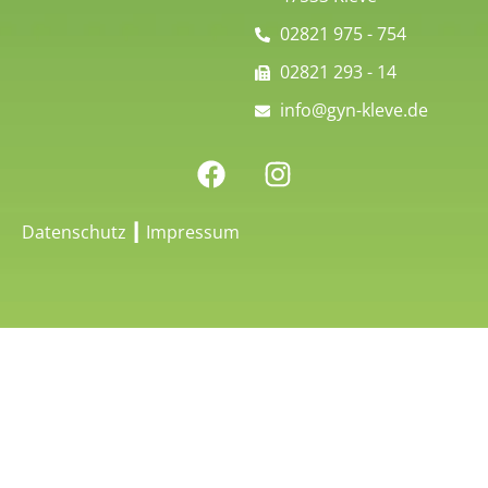
02821 975 - 754
02821 293 - 14
info@gyn-kleve.de
F
I
a
n
c
s
Datenschutz
┃
Impressum
e
t
b
a
o
g
o
r
k
a
m